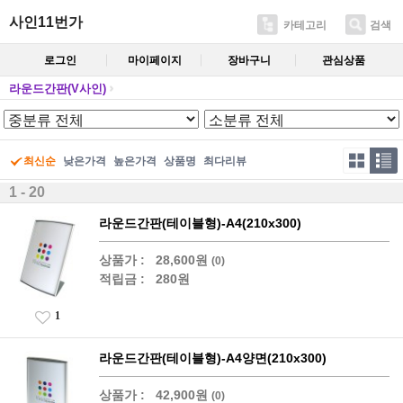
사인11번가
카테고리
검색
로그인
마이페이지
장바구니
관심상품
라운드간판(V사인)
최신순
낮은가격
높은가격
상품명
최다리뷰
1 - 20
라운드간판(테이블형)-A4(210x300)
상품가 :
28,600원
(0)
적립금 :
280원
1
라운드간판(테이블형)-A4양면(210x300)
상품가 :
42,900원
(0)