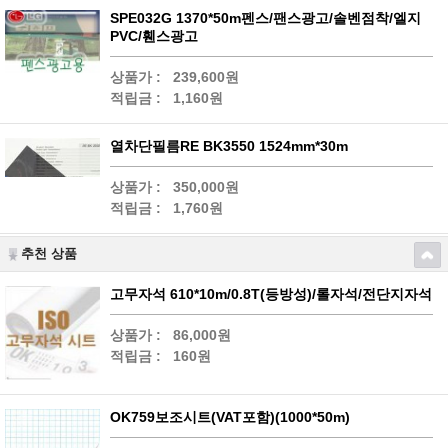
SPE032G 1370*50m펜스/팬스광고/솔벤점착/엘지
PVC/휀스광고
상품가 :
239,600원
적립금 :
1,160원
열차단필름RE BK3550 1524mm*30m
상품가 :
350,000원
적립금 :
1,760원
추천 상품
고무자석 610*10m/0.8T(등방성)/롤자석/전단지자석
상품가 :
86,000원
적립금 :
160원
OK759보조시트(VAT포함)(1000*50m)