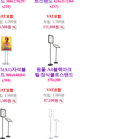
탠드
트스탠드
360x270(297
424x317(364
x210)
x257)
VAT포함
VAT포함
립:
1,200원
적립:
1,500원
6,500원
151,800원
05(A1)자석볼
원폴-A4블랙아크
탠드
릴/장식볼트스탠드
900x640(841
370x280
x594)
VAT포함
VAT포함
적립:
1,000원
립:
1,900원
87,100원
1,500원