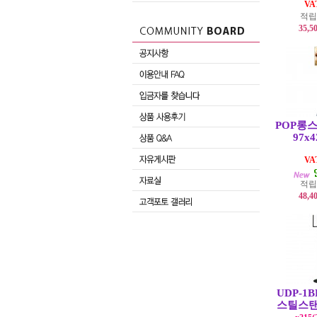
V
적립
35,5
POP롱스
97x
V
적립
48,4
UDP-1
스틸스