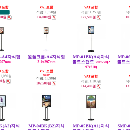
AT포함
VAT포함
VAT포함
적립:
1,350원
적립:
1,250원
적
500원
134,000원
127,500원
10
-A4자석형
원폴크롬-A4자석형
MP-01BK(A4)자석
MP-0
볼트스탠드
볼트스
x297mm
210x297mm
360x270(2
97x210)
AT포함
VAT포함
:
1,050원
VAT포함
적립:
1,090원
00원
적립:
1,100원
적
102,500원
114,400원
13
BK(A2)자석
MP-04BK(B2)자석
MP-05BK(A1)자석
SMP-