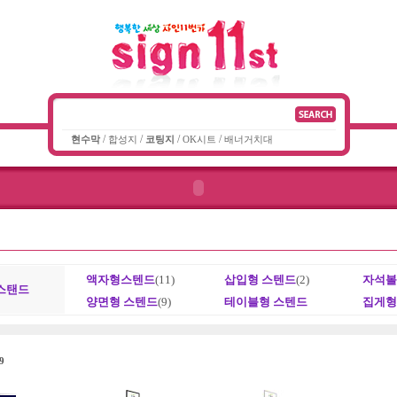
/
/
/
/
현수막
합성지
코팅지
OK시트
배너거치대
액자형스텐드
(11)
삽입형 스텐드
(2)
자석볼
스탠드
양면형 스텐드
(9)
테이블형 스텐드
집게형
9