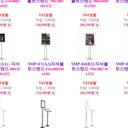
탠드
볼트스탠드
볼트스탠드
트스
654x480(5
790x580(7
900x640(8
x420)
28x515)
41x594)
AT포함
VAT포함
VAT포함
:
2,000원
적립:
2,400원
적립:
2,600원
적
000원
240,900원
266,200원
12
(A3) / 자석
SMP-07(A2)자석볼
SMP-04(B2)/자석볼
SMP-
스탠드
트스탠드
트스탠드
트스
480x36
654x480(594
790x580(728
0x297)
x420)
x515)
AT포함
VAT포함
VAT포함
:
1,500원
적립:
2,300원
적립:
2,600원
적
800원
234,300원
266,200원
29