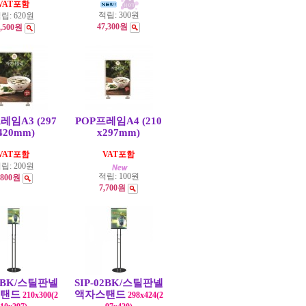
VAT포함
적립:
300원
립:
620원
47,300원
7,500원
레임A3 (297
POP프레임A4 (210
420mm)
x297mm)
VAT포함
VAT포함
립:
200원
적립:
100원
,800원
7,700원
01BK/스틸판넬
SIP-02BK/스틸판넬
탠드
액자스탠드
210x300(2
298x424(2