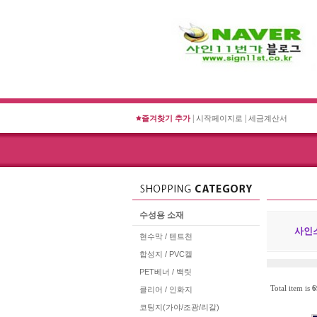
|
|
즐겨찾기 추가
시작페이지로
세금계산서
수성용 소재
사인
현수막 / 텐트천
합성지 / PVC켈
PET베너 / 백릿
Total item is
6
클리어 / 인화지
코팅지(가야/조광/리갈)