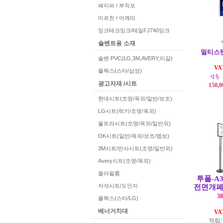
페이퍼 / 부직포
미르천 / 어깨띠
잉크테크잉크/테일FJ740잉크
솔벤트용 소재
멀티스탠
솔벤 PVC(LG,3M,AVERY,리갈)
V
플렉스(스타/삼성)
광고자재 /시트
150,
현대시트(조명/옥외/일반/보조)
LG시트(럭키/조명/옥외)
울트라시트(조명/옥외/일반외)
OK시트(일반/옥외/보조/엠보)
3M시트/반사시트(조명/일반외)
Avery시트(조명/옥외)
쏠라필름
투폴-A
자석시트/도안지
전면개
38
플렉스(스타/LG)
베너거치대
V
적립