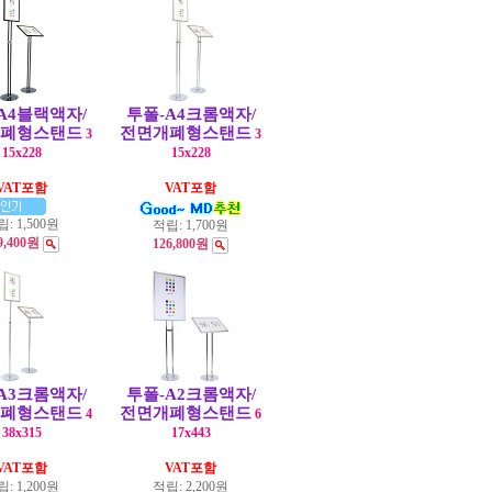
A4블랙액자/
투폴-A4크롬액자/
폐형스탠드
전면개폐형스탠드
3
3
15x228
15x228
VAT포함
VAT포함
립:
1,500원
적립:
1,700원
9,400원
126,800원
A3크롬액자/
투폴-A2크롬액자/
폐형스탠드
전면개폐형스탠드
4
6
38x315
17x443
VAT포함
VAT포함
립:
1,200원
적립:
2,200원