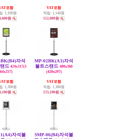
VAT포함
VAT포함
립:
1,100원
적립:
1,140원
3,600원
112,000원
6BK(B4)자석
MP-02BK(A3)자석
탠드
볼트스탠드
424x317(3
480x360
64x257)
(420x297)
VAT포함
VAT포함
립:
1,300원
적립:
1,300원
3,100원
133,100원
01(A4)자석볼
SMP-06(B4)자석볼