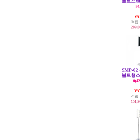
볼트스
94
V
적립
209,
SMP-02 
볼트형
0(42
V
적립
151,