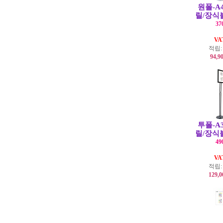
원폴-A
릴/장식
37
V
적립
94,9
투폴-A
릴/장식
49
V
적립
129,