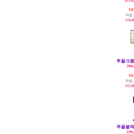
x215(
V
적립
114,
투폴크롬
594
V
적립
212,
투폴블랙
210