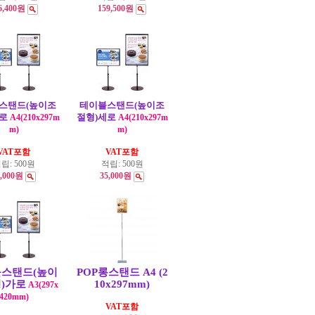
6,400원
159,500원
스탠드(높이조
테이블스탠드(높이조
로
절형)세로
A4(210x297m
A4(210x297m
m)
m)
VAT포함
VAT포함
립:
500원
적립:
500원
5,000원
35,000원
스탠드(높이
POP롱스탠드 A4 (2
)가로
10x297mm)
A3(297x
420mm)
VAT포함