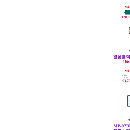
V
120,
원폴블랙
210
V
적립
93,7
MP-07