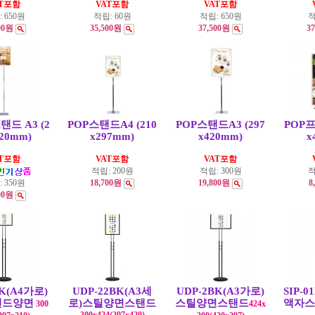
AT포함
VAT포함
VAT포함
:
650원
적립:
60원
적립:
650원
적
00원
35,500원
37,500원
3
탠드 A3 (2
POP스탠드A4 (210
POP스탠드A3 (297
POP프
420mm)
x297mm)
x420mm)
x
AT포함
VAT포함
VAT포함
적립:
200원
적립:
300원
적
:
350원
18,700원
19,800원
8
00원
BK(A4가로)
UDP-22BK(A3세
UDP-2BK(A3가로)
SIP-
탠드양면
로)스틸양면스탠드
스틸양면스탠드
액자스
300
424x