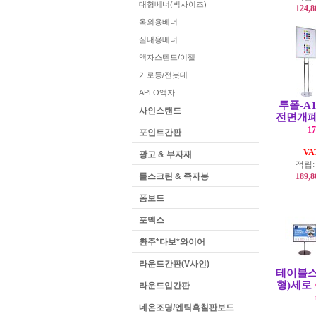
대형베너(빅사이즈)
124,
옥외용베너
실내용베너
액자스텐드/이젤
가로등/전봇대
APLO액자
투폴-A
사인스탠드
전면개
17
포인트간판
V
광고 & 부자재
적립
롤스크린 & 족자봉
189,
폼보드
포멕스
환주*다보*와이어
라운드간판(V사인)
테이블스
형)세로
라운드입간판
네온조명/엔틱흑칠판보드