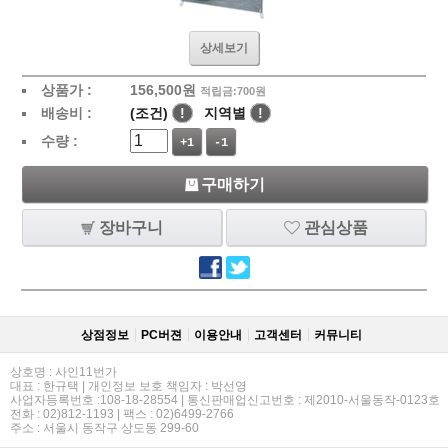
상세보기
상품가 :
156,500
원
적립금:700원
배송비 :
(조건)
!
지역별
!
수량 :
+1
-1
구매하기
장바구니
관심상품
상점정보
PC버젼
이용안내
고객센터
커뮤니티
상호명 : 사인11번가
대표 : 한규택 | 개인정보 보호 책임자 : 박선영
사업자등록번호 :108-18-28554 | 통신판매업신고번호 : 제2010-서울동작-0123호
전화 : 02)812-1193 | 팩스 : 02)6499-2766
주소 : 서울시 동작구 상도동 299-60