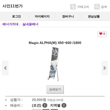
사인11번가
카테고리
검색
로그인
마이페이지
장바구니
관심상품
베너거치대
실내용베너
0
Magic ALPHA(M) 450~600 /1800
상세보기
상품가 :
29,900
원
적립금:200원
배송비 :
(조건)
!
지역별
!