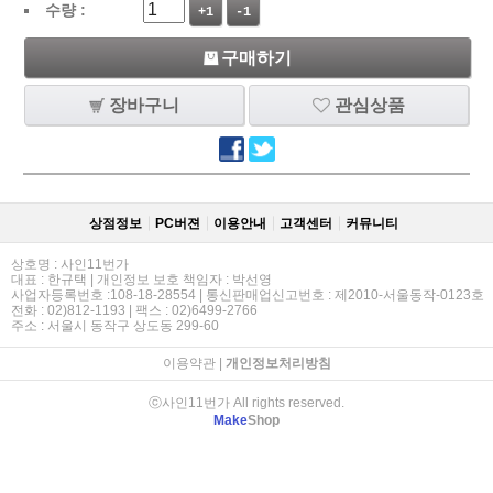
수량 :
+1
-1
구매하기
장바구니
관심상품
상점정보
PC버젼
이용안내
고객센터
커뮤니티
상호명 : 사인11번가
대표 : 한규택 | 개인정보 보호 책임자 : 박선영
사업자등록번호 :108-18-28554 | 통신판매업신고번호 : 제2010-서울동작-0123호
전화 : 02)812-1193 | 팩스 : 02)6499-2766
주소 : 서울시 동작구 상도동 299-60
이용약관
|
개인정보처리방침
ⓒ사인11번가 All rights reserved.
Make
Shop