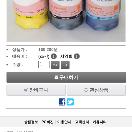
상품가 :
160,200
원
배송비 :
(조건)
!
지역별
!
수량 :
+1
-1
구매하기
장바구니
관심상품
상점정보
PC버젼
이용안내
고객센터
커뮤니티