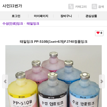
사인11번가
카테고리
검색
로그인
마이페이지
장바구니
관심상품
수성(안료)잉크
태일잉크
0
태일잉크 PP-510B(1set=6개)FJ740정품잉크