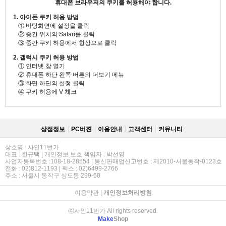
휴대폰 브라우저의 쿠키를 허용해야 합니다.
1. 아이폰 쿠키 허용 방법
① 바탕화면에 설정을 클릭
② 중간 위치의 Safari를 클릭
③ 중간 쿠키 허용에서 항상으로 클릭
2. 갤럭시 쿠키 허용 방법
① 인터넷 창 열기
② 휴대폰 하단 왼쪽 버튼의 더보기 메뉴
③ 화면 하단의 설정 클릭
④ 쿠키 허용에 V 체크
상점정보
PC버젼
이용안내
고객센터
커뮤니티
상호명 : 사인11번가
대표 : 한규택 | 개인정보 보호 책임자 : 박선영
사업자등록번호 :108-18-28554 | 통신판매업신고번호 : 제2010-서울동작-0123호
전화 : 02)812-1193 | 팩스 : 02)6499-2766
주소 : 서울시 동작구 상도동 299-60
이용약관
|
개인정보처리방침
ⓒ사인11번가 All rights reserved.
Make
Shop