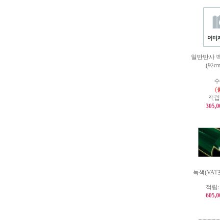
일반반사 백
(92cm
수
(
적립
305,
녹색(VAT포
적립
605,