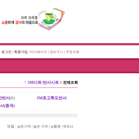
|
|
|
|
로그인
회원가입
마이페이지
장바구니
주문조회
3M시트/반사시트
>
전체조회
반반사
(8)
3M초고휘도반사
사(중국)
정렬 :
|
|
|
낮은가격
높은 가격
상품명
제조사