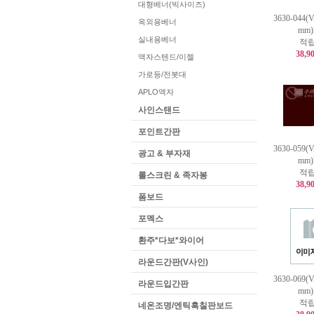
대형베너(빅사이즈)
3630-044(
옥외용베너
mm
실내용베너
적립
38,9
액자스텐드/이젤
가로등/전봇대
APLO액자
사인스탠드
포인트간판
3630-059(
광고 & 부자재
mm
적립
롤스크린 & 족자봉
38,9
폼보드
포멕스
환주*다보*와이어
라운드간판(V사인)
3630-069(
라운드입간판
mm
적립
네온조명/엔틱흑칠판보드