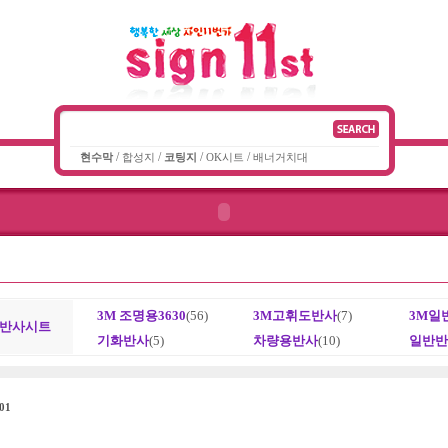
/
/
/
/
현수막
합성지
코팅지
OK시트
배너거치대
3M 조명용3630
(56)
3M고휘도반사
(7)
3M일
/반사시트
기화반사
(5)
차량용반사
(10)
일반반
01