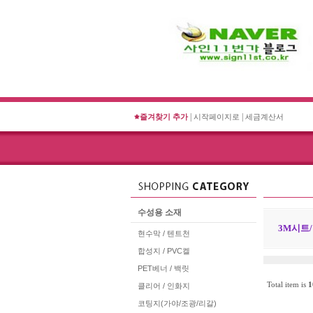
|
|
즐겨찾기 추가
시작페이지로
세금계산서
수성용 소재
3M시트
현수막 / 텐트천
합성지 / PVC켈
PET베너 / 백릿
Total item is
1
클리어 / 인화지
코팅지(가야/조광/리갈)