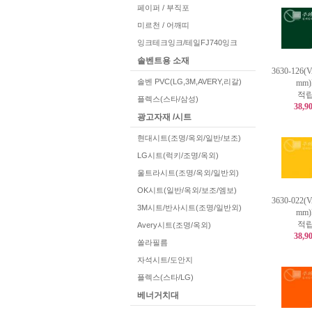
페이퍼 / 부직포
미르천 / 어깨띠
잉크테크잉크/테일FJ740잉크
솔벤트용 소재
3630-126(
솔벤 PVC(LG,3M,AVERY,리갈)
mm
적립
플렉스(스타/삼성)
38,9
광고자재 /시트
현대시트(조명/옥외/일반/보조)
LG시트(럭키/조명/옥외)
울트라시트(조명/옥외/일반외)
OK시트(일반/옥외/보조/엠보)
3630-022(
3M시트/반사시트(조명/일반외)
mm
적립
Avery시트(조명/옥외)
38,9
쏠라필름
자석시트/도안지
플렉스(스타/LG)
베너거치대