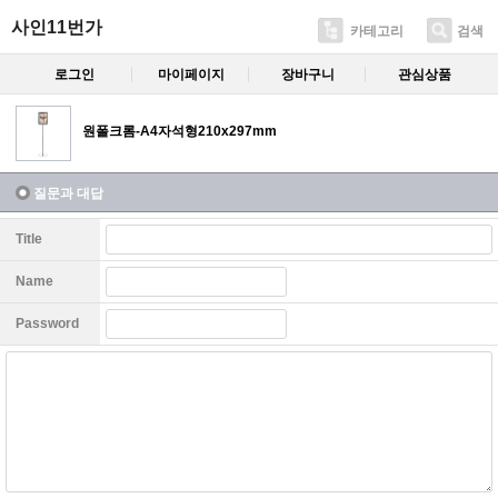
사인11번가
카테고리
검색
로그인
마이페이지
장바구니
관심상품
원폴크롬-A4자석형210x297mm
질문과 대답
Title
Name
Password