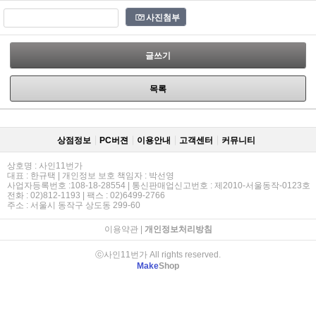
사진첨부
글쓰기
목록
상점정보
PC버젼
이용안내
고객센터
커뮤니티
상호명 : 사인11번가
대표 : 한규택 | 개인정보 보호 책임자 : 박선영
사업자등록번호 :108-18-28554 | 통신판매업신고번호 : 제2010-서울동작-0123호
전화 : 02)812-1193 | 팩스 : 02)6499-2766
주소 : 서울시 동작구 상도동 299-60
이용약관
|
개인정보처리방침
ⓒ사인11번가 All rights reserved.
Make
Shop