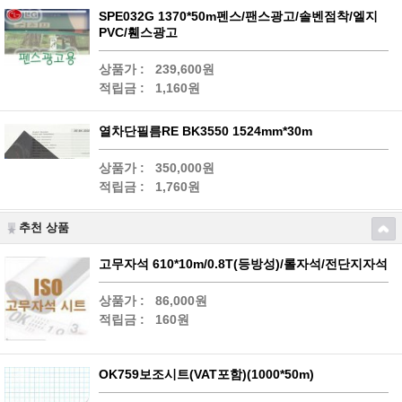
SPE032G 1370*50m펜스/팬스광고/솔벤점착/엘지
PVC/휀스광고
상품가 :
239,600원
적립금 :
1,160원
열차단필름RE BK3550 1524mm*30m
상품가 :
350,000원
적립금 :
1,760원
추천 상품
고무자석 610*10m/0.8T(등방성)/롤자석/전단지자석
상품가 :
86,000원
적립금 :
160원
OK759보조시트(VAT포함)(1000*50m)